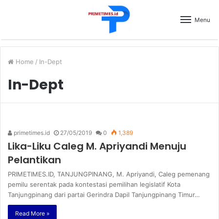
Menu
Home
/
In-Dept
In-Dept
primetimes.id
27/05/2019
0
1,389
Lika-Liku Caleg M. Apriyandi Menuju
Pelantikan
PRIMETIMES.ID, TANJUNGPINANG, M. Apriyandi, Caleg pemenang
pemilu serentak pada kontestasi pemilihan legislatif Kota
Tanjungpinang dari partai Gerindra Dapil Tanjungpinang Timur…
Read More »