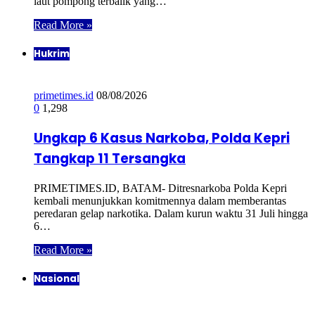
laut pompong terbalik yang…
Read More »
Hukrim
primetimes.id
08/08/2026
0
1,298
Ungkap 6 Kasus Narkoba, Polda Kepri
Tangkap 11 Tersangka
PRIMETIMES.ID, BATAM- Ditresnarkoba Polda Kepri
kembali menunjukkan komitmennya dalam memberantas
peredaran gelap narkotika. Dalam kurun waktu 31 Juli hingga
6…
Read More »
Nasional