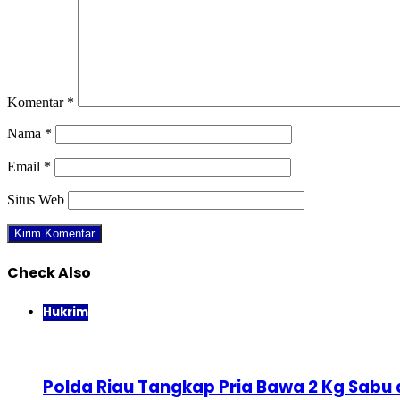
Komentar
*
Nama
*
Email
*
Situs Web
Check Also
Close
Hukrim
Polda Riau Tangkap Pria Bawa 2 Kg Sabu 