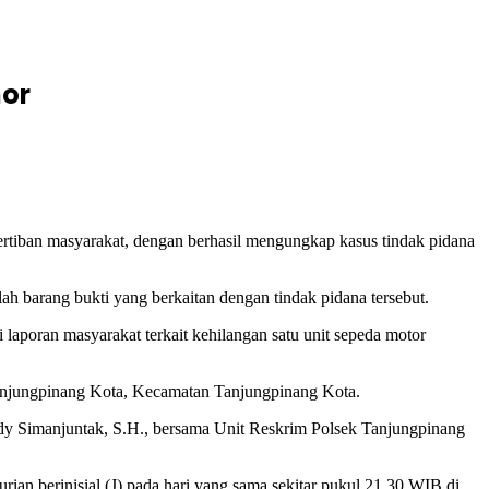
mor
rtiban masyarakat, dengan berhasil mengungkap kasus tindak pidana
h barang bukti yang berkaitan dengan tindak pidana tersebut.
aporan masyarakat terkait kehilangan satu unit sepeda motor
 Tanjungpinang Kota, Kecamatan Tanjungpinang Kota.
eddy Simanjuntak, S.H., bersama Unit Reskrim Polsek Tanjungpinang
ian berinisial (J) pada hari yang sama sekitar pukul 21.30 WIB di