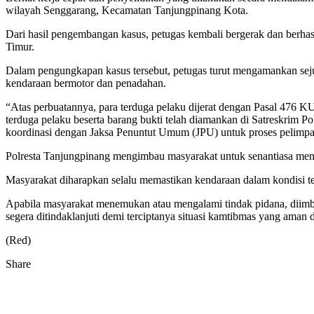
wilayah Senggarang, Kecamatan Tanjungpinang Kota.
Dari hasil pengembangan kasus, petugas kembali bergerak dan berha
Timur.
Dalam pengungkapan kasus tersebut, petugas turut mengamankan seju
kendaraan bermotor dan penadahan.
“Atas perbuatannya, para terduga pelaku dijerat dengan Pasal 476
terduga pelaku beserta barang bukti telah diamankan di Satreskrim P
koordinasi dengan Jaksa Penuntut Umum (JPU) untuk proses pelimpa
Polresta Tanjungpinang mengimbau masyarakat untuk senantiasa meni
Masyarakat diharapkan selalu memastikan kendaraan dalam kondisi te
Apabila masyarakat menemukan atau mengalami tindak pidana, diimbau
segera ditindaklanjuti demi terciptanya situasi kamtibmas yang aman
(Red)
Share
Facebook
Twitter
Google+
Pocket
Share
Print
via
Email