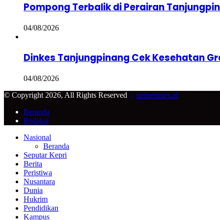
Pompong Terbalik di Perairan Tanjungpi
04/08/2026
Dinkes Tanjungpinang Cek Kesehatan Gra
04/08/2026
© Copyright 2026, All Rights Reserved
|
primetimes.id
Beranda
Redaksi
Facebook
Twitter
Google+
WhatsApp
Telegram
Back
Close
Nasional
to
Beranda
top
Seputar Kepri
button
Berita
Peristiwa
Nusantara
Dunia
Hukrim
Pendidikan
Kampus