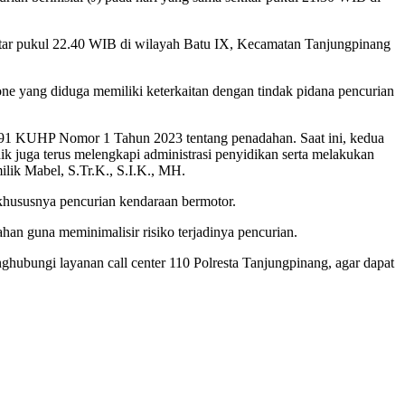
kitar pukul 22.40 WIB di wilayah Batu IX, Kecamatan Tanjungpinang
ne yang diduga memiliki keterkaitan dengan tindak pidana pencurian
 591 KUHP Nomor 1 Tahun 2023 tentang penadahan. Saat ini, kedua
ik juga terus melengkapi administrasi penyidikan serta melakukan
lik Mabel, S.Tr.K., S.I.K., MH.
khususnya pencurian kendaraan bermotor.
an guna meminimalisir risiko terjadinya pencurian.
hubungi layanan call center 110 Polresta Tanjungpinang, agar dapat