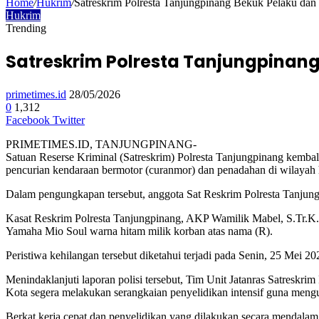
Home
/
Hukrim
/
Satreskrim Polresta Tanjungpinang Bekuk Pelaku da
Hukrim
Trending
Satreskrim Polresta Tanjungpinan
primetimes.id
28/05/2026
0
1,312
Google+
WhatsApp
Telegram
Facebook
Twitter
PRIMETIMES.ID, TANJUNGPINANG-
Satuan Reserse Kriminal (Satreskrim) Polresta Tanjungpinang kemba
pencurian kendaraan bermotor (curanmor) dan penadahan di wilayah
Dalam pengungkapan tersebut, anggota Sat Reskrim Polresta Tanjungp
Kasat Reskrim Polresta Tanjungpinang, AKP Wamilik Mabel, S.Tr.K., 
Yamaha Mio Soul warna hitam milik korban atas nama (R).
Peristiwa kehilangan tersebut diketahui terjadi pada Senin, 25 Mei
Menindaklanjuti laporan polisi tersebut, Tim Unit Jatanras Satresk
Kota segera melakukan serangkaian penyelidikan intensif guna mengu
Berkat kerja cepat dan penyelidikan yang dilakukan secara mendalam,