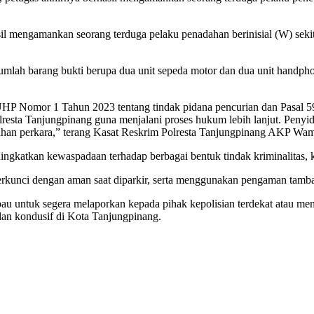
sil mengamankan seorang terduga pelaku penadahan berinisial (W) se
mlah barang bukti berupa dua unit sepeda motor dan dua unit handpho
 KUHP Nomor 1 Tahun 2023 tentang tindak pidana pencurian dan Pasal
olresta Tanjungpinang guna menjalani proses hukum lebih lanjut. Penyid
han perkara,” terang Kasat Reskrim Polresta Tanjungpinang AKP Wami
ngkatkan kewaspadaan terhadap berbagai bentuk tindak kriminalitas, 
rkunci dengan aman saat diparkir, serta menggunakan pengaman tambah
 untuk segera melaporkan kepada pihak kepolisian terdekat atau meng
 dan kondusif di Kota Tanjungpinang.