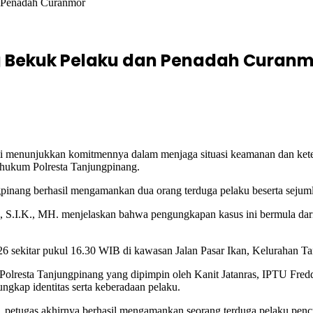
n Penadah Curanmor
g Bekuk Pelaku dan Penadah Curan
li menunjukkan komitmennya dalam menjaga situasi keamanan dan kete
 hukum Polresta Tanjungpinang.
inang berhasil mengamankan dua orang terduga pelaku beserta sejumla
S.I.K., MH. menjelaskan bahwa pengungkapan kasus ini bermula dari l
 2026 sekitar pukul 16.30 WIB di kawasan Jalan Pasar Ikan, Kelurahan
rim Polresta Tanjungpinang yang dipimpin oleh Kanit Jatanras, IPTU Fr
ngkap identitas serta keberadaan pelaku.
 petugas akhirnya berhasil mengamankan seorang terduga pelaku pencur