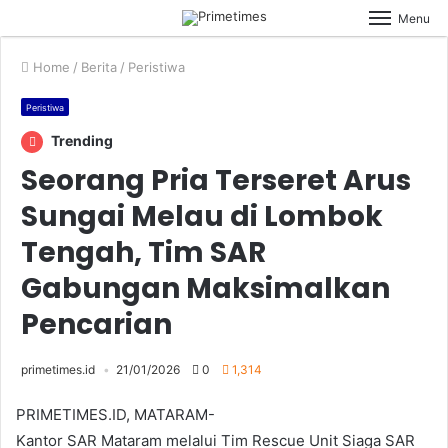
Menu
Home
/
Berita
/
Peristiwa
Peristiwa
Trending
Seorang Pria Terseret Arus
Sungai Melau di Lombok
Tengah, Tim SAR
Gabungan Maksimalkan
Pencarian
primetimes.id
21/01/2026
0
1,314
PRIMETIMES.ID, MATARAM-
Kantor SAR Mataram melalui Tim Rescue Unit Siaga SAR