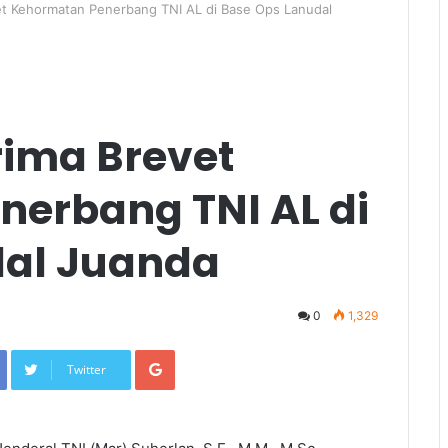
et Kehormatan Penerbang TNI AL di Base Ops Lanudal
ima Brevet
erbang TNI AL di
dal Juanda
0
1,329
Google+
Twitter