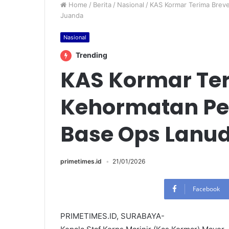
Home
/
Berita
/
Nasional
/
KAS Kormar Terima Brev
Juanda
Nasional
Trending
KAS Kormar Ter
Kehormatan Pen
Base Ops Lanu
primetimes.id
21/01/2026
Facebook
PRIMETIMES.ID, SURABAYA-