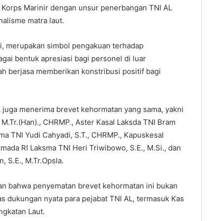
 Korps Marinir dengan unsur penerbangan TNI AL
alisme matra laut.
i, merupakan simbol pengakuan terhadap
gai bentuk apresiasi bagi personel di luar
ah berjasa memberikan konstribusi positif bagi
AL juga menerima brevet kehormatan yang sama, yakni
 M.Tr.(Han)., CHRMP., Aster Kasal Laksda TNI Bram
a TNI Yudi Cahyadi, S.T., CHRMP., Kapuskesal
mada RI Laksma TNI Heri Triwibowo, S.E., M.Si., dan
 S.E., M.Tr.Opsla.
n bahwa penyematan brevet kehormatan ini bukan
as dukungan nyata para pejabat TNI AL, termasuk Kas
gkatan Laut.