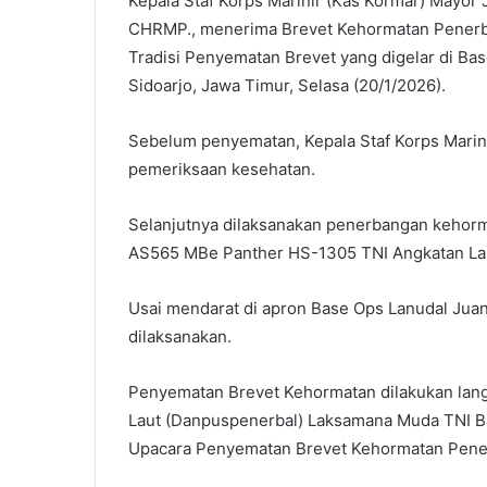
Kepala Staf Korps Marinir (Kas Kormar) Mayor J
CHRMP., menerima Brevet Kehormatan Penerb
Tradisi Penyematan Brevet yang digelar di Ba
Sidoarjo, Jawa Timur, Selasa (20/1/2026).
Sebelum penyematan, Kepala Staf Korps Marinir
pemeriksaan kesehatan.
Selanjutnya dilaksanakan penerbangan kehorm
AS565 MBe Panther HS-1305 TNI Angkatan La
Usai mendarat di apron Base Ops Lanudal Juan
dilaksanakan.
Penyematan Brevet Kehormatan dilakukan lan
Laut (Danpuspenerbal) Laksamana Muda TNI B
Upacara Penyematan Brevet Kehormatan Pene