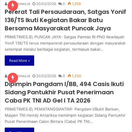
primetimes.id
20/02/2026
0
1,359
Pererat Tali Persaudaraan, Satgas Yonif
136/TS Ikuti Kegiatan Bakar Batu
Bersama Masyarakat Puncak Jaya
PRIMETIMES.ID, PUNCAK JAYA- Satgas Pamtas RI-PNG Kewilayah
Yonif 136/TS terus mempererat persaudaraan dengan masyarakat
setempat melalui berbagai kegiatan, termasuk bakar…
Read More »
primetimes.id
20/02/2026
0
1,330
Dipimpin Pangdam I/BB, 494 Casis Ikuti
Sidang Pantukhir Pusat Penerimaan
Caba PK TNI AD Gel I TA 2026
PRIMETIMES.ID, PEMATANGSIANTAR- Pangdam I/Bukit Barisan,
Mayjen TNI Hendy Antariksa memimpin kegiatan Sidang Pantukhir
Pusat Penerimaan Calon Bintara (Caba) PK TNI…