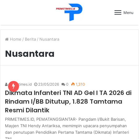
Menu
Home
/
Berita
/
Nusantara
Nusantara
primetimes.id
23/05/2026
0
1,310
Dikmata Infanteri TNI AD Gel I TA 2026 di
Rindam I/BB Ditutup, 1.828 Tamtama
Resmi Dilantik
PRIMETIMES.ID, PEMATANGSIANTAR- Pangdam I/Bukit Barisan,
Mayjen TNI Hendy Antariksa, memimpin upacara penyumpahan
dan penutupan Pendidikan Pertama Tamtama (Dikmata) Infanteri
TNI…