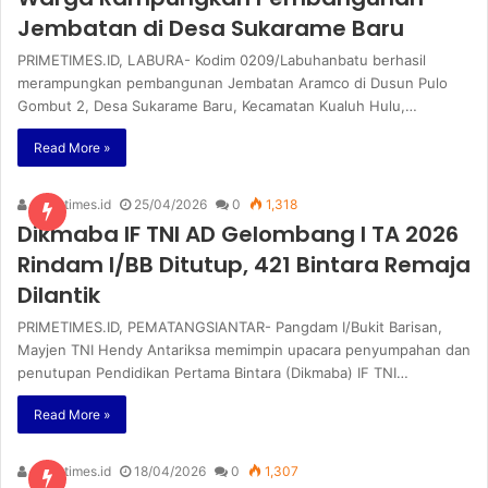
Jembatan di Desa Sukarame Baru
PRIMETIMES.ID, LABURA- Kodim 0209/Labuhanbatu berhasil
merampungkan pembangunan Jembatan Aramco di Dusun Pulo
Gombut 2, Desa Sukarame Baru, Kecamatan Kualuh Hulu,…
Read More »
primetimes.id
25/04/2026
0
1,318
Dikmaba IF TNI AD Gelombang I TA 2026
Rindam I/BB Ditutup, 421 Bintara Remaja
Dilantik
PRIMETIMES.ID, PEMATANGSIANTAR- Pangdam I/Bukit Barisan,
Mayjen TNI Hendy Antariksa memimpin upacara penyumpahan dan
penutupan Pendidikan Pertama Bintara (Dikmaba) IF TNI…
Read More »
primetimes.id
18/04/2026
0
1,307