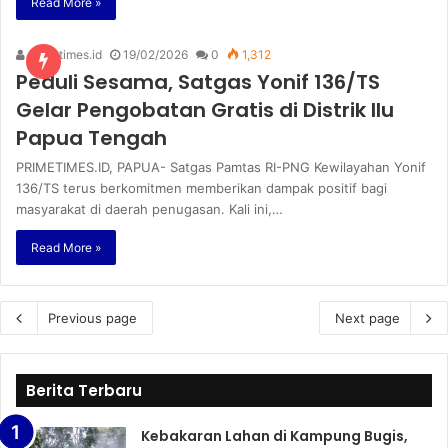
Read More »
primetimes.id
19/02/2026
0
1,312
Peduli Sesama, Satgas Yonif 136/TS
Gelar Pengobatan Gratis di Distrik Ilu
Papua Tengah
PRIMETIMES.ID, PAPUA- Satgas Pamtas RI-PNG Kewilayahan Yonif
136/TS terus berkomitmen memberikan dampak positif bagi
masyarakat di daerah penugasan. Kali ini,…
Read More »
Previous page
Next page
Berita Terbaru
Kebakaran Lahan di Kampung Bugis,