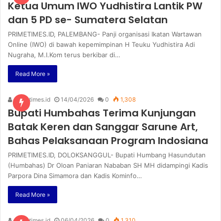
Ketua Umum IWO Yudhistira Lantik PW
dan 5 PD se- Sumatera Selatan
PRIMETIMES.ID, PALEMBANG- Panji organisasi Ikatan Wartawan
Online (IWO) di bawah kepemimpinan H Teuku Yudhistira Adi
Nugraha, M.I.Kom terus berkibar di…
Read More »
primetimes.id
14/04/2026
0
1,308
Bupati Humbahas Terima Kunjungan
Batak Keren dan Sanggar Sarune Art,
Bahas Pelaksanaan Program Indosiana
PRIMETIMES.ID, DOLOKSANGGUL- Bupati Humbang Hasundutan
(Humbahas) Dr Oloan Paniaran Nababan SH MH didampingi Kadis
Parpora Dina Simamora dan Kadis Kominfo…
Read More »
primetimes.id
06/04/2026
0
1,310