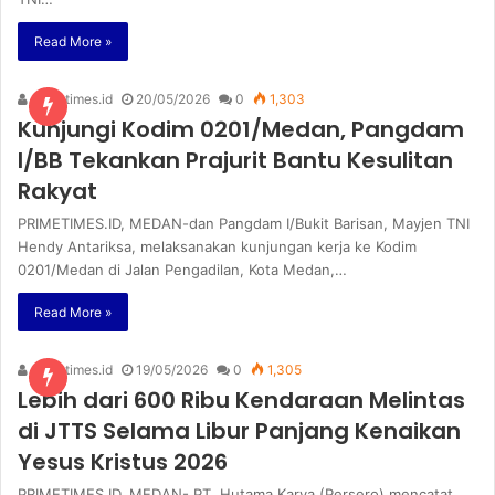
Read More »
primetimes.id
20/05/2026
0
1,303
Kunjungi Kodim 0201/Medan, Pangdam
I/BB Tekankan Prajurit Bantu Kesulitan
Rakyat
PRIMETIMES.ID, MEDAN-dan Pangdam I/Bukit Barisan, Mayjen TNI
Hendy Antariksa, melaksanakan kunjungan kerja ke Kodim
0201/Medan di Jalan Pengadilan, Kota Medan,…
Read More »
primetimes.id
19/05/2026
0
1,305
Lebih dari 600 Ribu Kendaraan Melintas
di JTTS Selama Libur Panjang Kenaikan
Yesus Kristus 2026
PRIMETIMES.ID, MEDAN- PT. Hutama Karya (Persero) mencatat