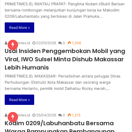
PRIMETIMES.ID, RANTAU PRAPAT- Panglima Kodam I/Bukit Barisan
bersama rombongan melanjutkan kunjungan kerja ke Makodim
0209/Labuhanbatu yang berlokasi di Jalan Pramuka…
Read More »
primetimes.id
02/05/2026
0
1,306
Usai Insiden Penggembokan Mobil yang
Viral, IWO Sulsel Minta Dishub Makassar
Lebih Humanis
PRIMETIMES.ID, MAKASSAR- Perselisihan antara petugas Dinas
Perhubungan (Dishub) Kota Makassar dan seorang warga
bernama Herianto, pemilik mobil Daihatsu Rocky merah,…
Read More »
primetimes.id
25/04/2026
0
1,315
Kodim 0209/Labuhanbatu Bersama
Warga Rampungkan Pembangunan