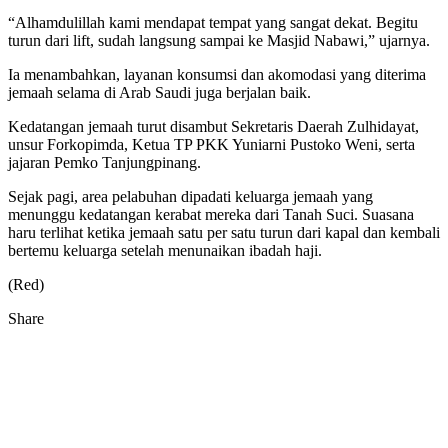
“Alhamdulillah kami mendapat tempat yang sangat dekat. Begitu
turun dari lift, sudah langsung sampai ke Masjid Nabawi,” ujarnya.
Ia menambahkan, layanan konsumsi dan akomodasi yang diterima
jemaah selama di Arab Saudi juga berjalan baik.
Kedatangan jemaah turut disambut Sekretaris Daerah Zulhidayat,
unsur Forkopimda, Ketua TP PKK Yuniarni Pustoko Weni, serta
jajaran Pemko Tanjungpinang.
Sejak pagi, area pelabuhan dipadati keluarga jemaah yang
menunggu kedatangan kerabat mereka dari Tanah Suci. Suasana
haru terlihat ketika jemaah satu per satu turun dari kapal dan kembali
bertemu keluarga setelah menunaikan ibadah haji.
(Red)
Share
Facebook
Twitter
Google+
Pocket
Share
Print
via
Email