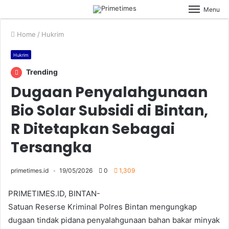
Menu
Home
/
Hukrim
Hukrim
Trending
Dugaan Penyalahgunaan
Bio Solar Subsidi di Bintan,
R Ditetapkan Sebagai
Tersangka
primetimes.id
19/05/2026
0
1,309
PRIMETIMES.ID, BINTAN-
Satuan Reserse Kriminal Polres Bintan mengungkap
dugaan tindak pidana penyalahgunaan bahan bakar minyak