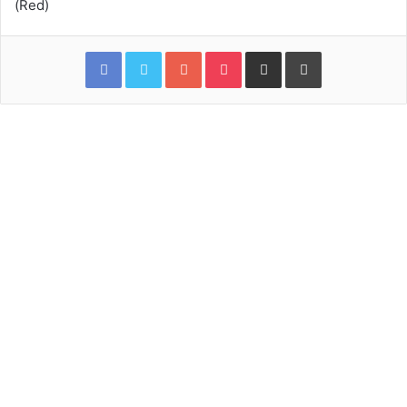
(Red)
Facebook
Twitter
Google+
Pocket
Share via Email
Print