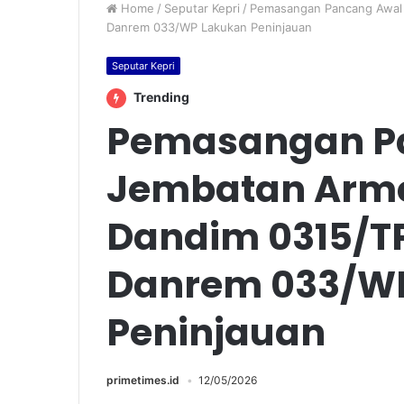
Home
/
Seputar Kepri
/
Pemasangan Pancang Awal 
Danrem 033/WP Lakukan Peninjauan
Seputar Kepri
Trending
Pemasangan P
Jembatan Armco
Dandim 0315/T
Danrem 033/W
Peninjauan
primetimes.id
12/05/2026