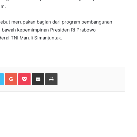
em.
sebut merupakan bagian dari program pembangunan
 di bawah kepemimpinan Presiden RI Prabowo
ral TNI Maruli Simanjuntak.
book
Twitter
Google+
Pocket
Share via Email
Print