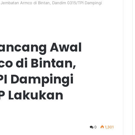
Jembatan Armco di Bintan, Dandim 0315/TPI Dampingi
ancang Awal
 di Bintan,
PI Dampingi
P Lakukan
0
1,301