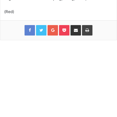
(Red)
Facebook
Twitter
Google+
Pocket
Share via Email
Print