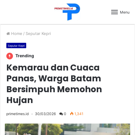
Menu
Home
/
Seputar Kepri
Seputar Kepri
Trending
Kemarau dan Cuaca
Panas, Warga Batam
Bersimpuh Memohon
Hujan
primetimes.id
30/03/2026
0
1,341