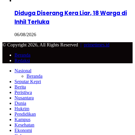
Diduga Diserang Kera Liar, 18 Warga di
Inhil Terluka
06/08/2026
© Copyright 2026, All Rights Reserved
|
primetimes.id
Beranda
Redaksi
Facebook
Twitter
Google+
WhatsApp
Telegram
Back
Close
Nasional
to
Beranda
top
Seputar Kepri
button
Berita
Peristiwa
Nusantara
Dunia
Hukrim
Pendidikan
Kampus
Kesehatan
Ekonomi