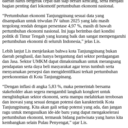
daerah harus bergerak cepat dan siap berlari kencang, serta menjadi
bagian penting dari lokomotif pertumbuhan ekonomi nasional.
“Pertumbuhan ekonomi Tanjungpinang sesuai data yang
disampaikan untuk triwulan IV tahun 2025 yang lalu masih
tergolong rendah dengan persentase 4,97 %, masih di bawah
pertumbuhan ekonomi nasional. Ini juga berimbas dari kondisi
politik di Timur Tengah yang kurang baik dan sangat mempengaruhi
pertumbuhan ekonomi di seluruh Indonesia,” jelas Lis.
Lebih lanjut Lis menjelaskan bahwa kota Tanjungpinang bukan
daerah penghasil, dan hanya bergantung dari sektor perdagangan
dan Jasa. Sektor UMKM dapat dimaksimalkan untuk merangsang
pendapatan serta daya beli masyarakat agar terus tumbuh serta
menyamakan persepsi dan mengidentifikasi terkait pertumbuhan
perekonomian di Kota Tanjungpinang.
“Dengan inflasi di angka 5,83 %, maka pemerintah bersama
stakeholder akan segera mengambil langkah kongkret untuk
menghidupkan sektor ekonomi, serta mampu melahirkan terobosan
dan inovasi yang sesuai dengan potensi dan karakteristik Kota
Tanjungpinang. Kita akan gali setiap potensi yang ada, dan jangan
ragu untuk mengusulkan ide-ide baru yang dapat mengakselerasi
pertumbuhan ekonomi, termasuk bidang pariwisata yang harus kita
kembangkan selain Pulau Penyengat,” ujar Lis.