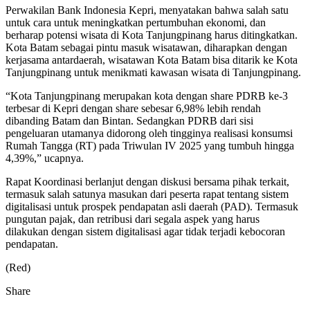
Perwakilan Bank Indonesia Kepri, menyatakan bahwa salah satu
untuk cara untuk meningkatkan pertumbuhan ekonomi, dan
berharap potensi wisata di Kota Tanjungpinang harus ditingkatkan.
Kota Batam sebagai pintu masuk wisatawan, diharapkan dengan
kerjasama antardaerah, wisatawan Kota Batam bisa ditarik ke Kota
Tanjungpinang untuk menikmati kawasan wisata di Tanjungpinang.
“Kota Tanjungpinang merupakan kota dengan share PDRB ke-3
terbesar di Kepri dengan share sebesar 6,98% lebih rendah
dibanding Batam dan Bintan. Sedangkan PDRB dari sisi
pengeluaran utamanya didorong oleh tingginya realisasi konsumsi
Rumah Tangga (RT) pada Triwulan IV 2025 yang tumbuh hingga
4,39%,” ucapnya.
Rapat Koordinasi berlanjut dengan diskusi bersama pihak terkait,
termasuk salah satunya masukan dari peserta rapat tentang sistem
digitalisasi untuk prospek pendapatan asli daerah (PAD). Termasuk
pungutan pajak, dan retribusi dari segala aspek yang harus
dilakukan dengan sistem digitalisasi agar tidak terjadi kebocoran
pendapatan.
(Red)
Share
Facebook
Twitter
Google+
Pocket
Share
Print