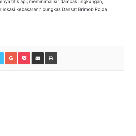
nya titik api, meminimalisir dampak lingkungan,
r lokasi kebakaran,” pungkas Dansat Brimob Polda
book
Twitter
Google+
Pocket
Share via Email
Print