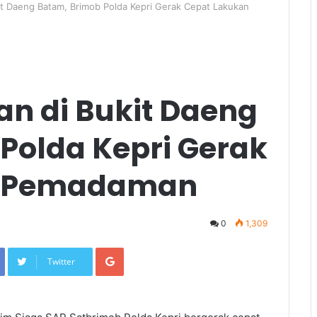
it Daeng Batam, Brimob Polda Kepri Gerak Cepat Lakukan
n di Bukit Daeng
Polda Kepri Gerak
n Pemadaman
0
1,309
Google+
Twitter