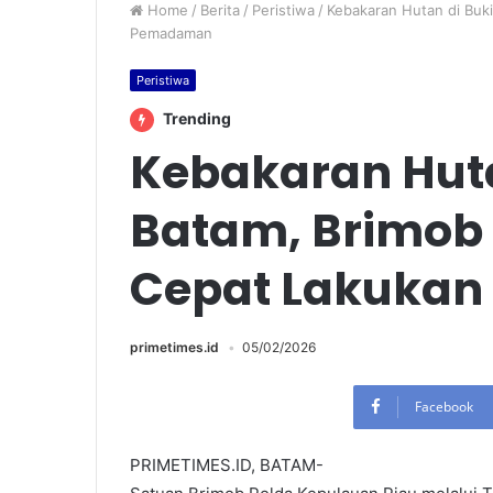
Home
/
Berita
/
Peristiwa
/
Kebakaran Hutan di Buk
Pemadaman
Peristiwa
Trending
Kebakaran Huta
Batam, Brimob 
Cepat Lakuka
primetimes.id
05/02/2026
Facebook
PRIMETIMES.ID, BATAM-