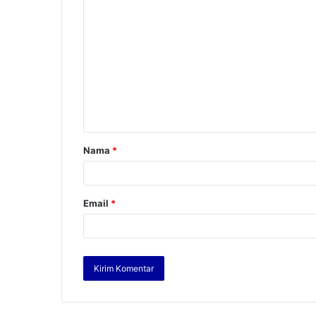
Nama
*
Email
*