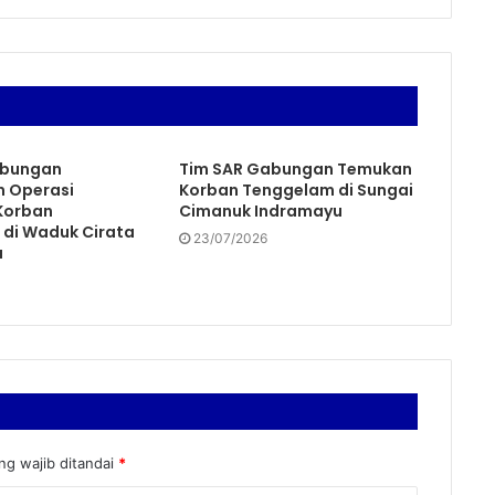
abungan
Tim SAR Gabungan Temukan
 Operasi
Korban Tenggelam di Sungai
Korban
Cimanuk Indramayu
di Waduk Cirata
23/07/2026
a
ng wajib ditandai
*