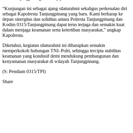
“Kunjungan ini sebagai ajang silaturahmi sekaligus perkenalan diri
sebagai Kapolresta Tanjungpinang yang baru. Kami berharap ke
depan sinergitas dan soliditas antara Polresta Tanjungpinang dan
Kodim 0315/Tanjungpinang dapat terus terjaga dan semakin kuat
dalam menjaga keamanan serta ketertiban masyarakat,” ungkap
Kapolresta.
Diketahui, kegiatan silaturahmi ini diharapkan semakin
memperkokoh hubungan TNI–Polri, sehingga tercipta stabilitas
keamanan yang kondusif demi mendukung pembangunan dan
kenyamanan masyarakat di wilayah Tanjungpinang.
(S: Pendiam 0315/TPI)
Share
Facebook
Twitter
Google+
Pocket
Share
Print
via
Email