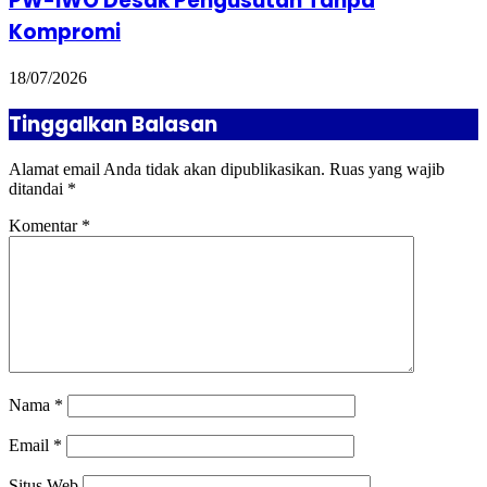
PW-IWO Desak Pengusutan Tanpa
Kompromi
18/07/2026
Tinggalkan Balasan
Alamat email Anda tidak akan dipublikasikan.
Ruas yang wajib
ditandai
*
Komentar
*
Nama
*
Email
*
Situs Web