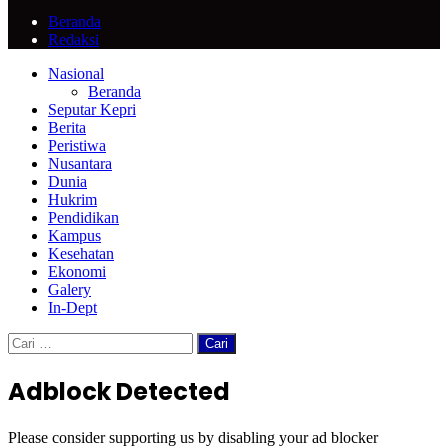
Beranda
Redaksi
Facebook
Twitter
Google+
WhatsApp
Telegram
Back
Close
Nasional
to
Beranda
top
Seputar Kepri
button
Berita
Peristiwa
Nusantara
Dunia
Hukrim
Pendidikan
Kampus
Kesehatan
Ekonomi
Galery
In-Dept
Cari
untuk:
Adblock Detected
Please consider supporting us by disabling your ad blocker