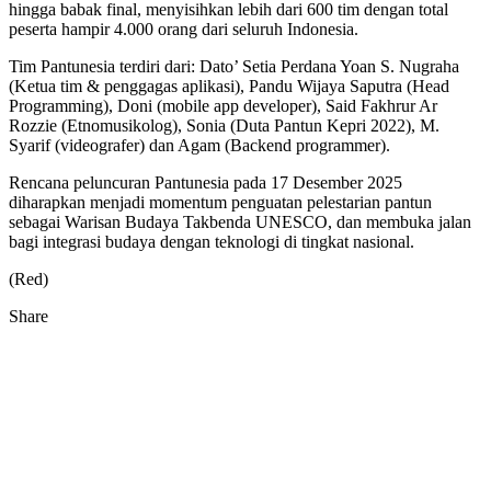
hingga babak final, menyisihkan lebih dari 600 tim dengan total
peserta hampir 4.000 orang dari seluruh Indonesia.
Tim Pantunesia terdiri dari: Dato’ Setia Perdana Yoan S. Nugraha
(Ketua tim & penggagas aplikasi), Pandu Wijaya Saputra (Head
Programming), Doni (mobile app developer), Said Fakhrur Ar
Rozzie (Etnomusikolog), Sonia (Duta Pantun Kepri 2022), M.
Syarif (videografer) dan Agam (Backend programmer).
Rencana peluncuran Pantunesia pada 17 Desember 2025
diharapkan menjadi momentum penguatan pelestarian pantun
sebagai Warisan Budaya Takbenda UNESCO, dan membuka jalan
bagi integrasi budaya dengan teknologi di tingkat nasional.
(Red)
Share
Facebook
Twitter
Google+
Pocket
Share
Print
via
Email