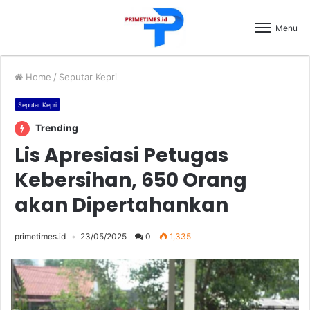
Menu
Home
/
Seputar Kepri
Seputar Kepri
Trending
Lis Apresiasi Petugas
Kebersihan, 650 Orang
akan Dipertahankan
primetimes.id
23/05/2025
0
1,335