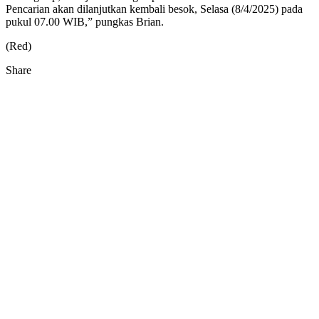
Pencarian akan dilanjutkan kembali besok, Selasa (8/4/2025) pada
pukul 07.00 WIB,” pungkas Brian.
(Red)
Share
Facebook
Twitter
Google+
Pocket
Share
Print
via
Email