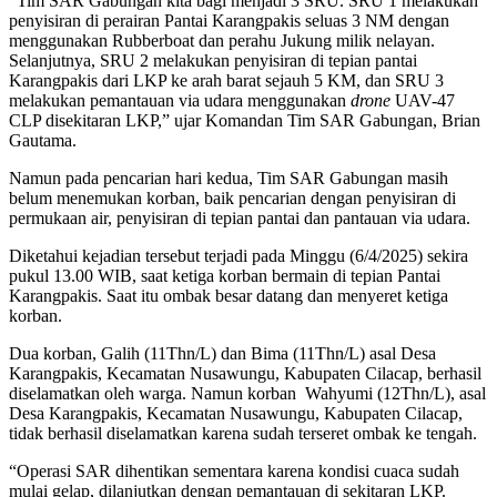
“Tim SAR Gabungan kita bagi menjadi 3 SRU. SRU 1 melakukan
penyisiran di perairan Pantai Karangpakis seluas 3 NM dengan
menggunakan Rubberboat dan perahu Jukung milik nelayan.
Selanjutnya, SRU 2 melakukan penyisiran di tepian pantai
Karangpakis dari LKP ke arah barat sejauh 5 KM, dan SRU 3
melakukan pemantauan via udara menggunakan
drone
UAV-47
CLP disekitaran LKP,” ujar Komandan Tim SAR Gabungan, Brian
Gautama.
Namun pada pencarian hari kedua, Tim SAR Gabungan masih
belum menemukan korban, baik pencarian dengan penyisiran di
permukaan air, penyisiran di tepian pantai dan pantauan via udara.
Diketahui kejadian tersebut terjadi pada Minggu (6/4/2025) sekira
pukul 13.00 WIB, saat ketiga korban bermain di tepian Pantai
Karangpakis. Saat itu ombak besar datang dan menyeret ketiga
korban.
Dua korban, Galih (11Thn/L) dan Bima (11Thn/L) asal Desa
Karangpakis, Kecamatan Nusawungu, Kabupaten Cilacap, berhasil
diselamatkan oleh warga. Namun korban Wahyumi (12Thn/L), asal
Desa Karangpakis, Kecamatan Nusawungu, Kabupaten Cilacap,
tidak berhasil diselamatkan karena sudah terseret ombak ke tengah.
“Operasi SAR dihentikan sementara karena kondisi cuaca sudah
mulai gelap, dilanjutkan dengan pemantauan di sekitaran LKP.