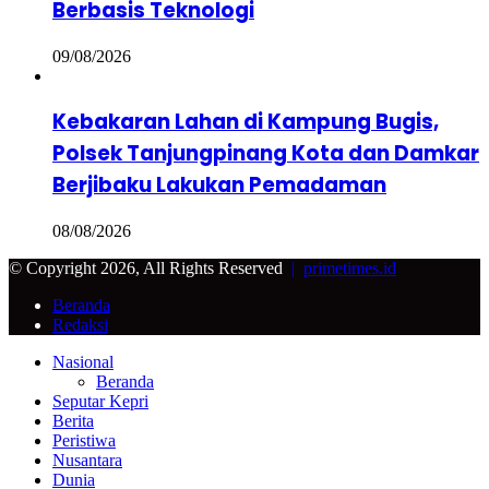
Berbasis Teknologi
09/08/2026
Kebakaran Lahan di Kampung Bugis,
Polsek Tanjungpinang Kota dan Damkar
Berjibaku Lakukan Pemadaman
08/08/2026
© Copyright 2026, All Rights Reserved
|
primetimes.id
Beranda
Redaksi
Facebook
Twitter
Google+
WhatsApp
Telegram
Back
Close
Nasional
to
Beranda
top
Seputar Kepri
button
Berita
Peristiwa
Nusantara
Dunia