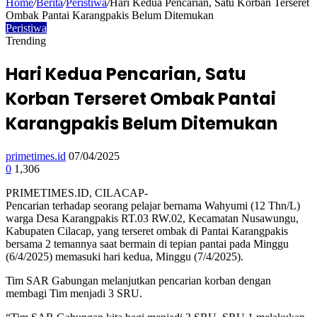
Home
/
Berita
/
Peristiwa
/
Hari Kedua Pencarian, Satu Korban Terseret
Ombak Pantai Karangpakis Belum Ditemukan
Peristiwa
Trending
Hari Kedua Pencarian, Satu
Korban Terseret Ombak Pantai
Karangpakis Belum Ditemukan
primetimes.id
07/04/2025
0
1,306
PRIMETIMES.ID, CILACAP-
Pencarian terhadap seorang pelajar bernama Wahyumi (12 Thn/L)
warga Desa Karangpakis RT.03 RW.02, Kecamatan Nusawungu,
Kabupaten Cilacap, yang terseret ombak di Pantai Karangpakis
bersama 2 temannya saat bermain di tepian pantai pada Minggu
(6/4/2025) memasuki hari kedua, Minggu (7/4/2025).
Tim SAR Gabungan melanjutkan pencarian korban dengan
membagi Tim menjadi 3 SRU.