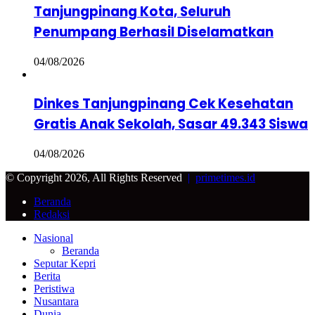
Tanjungpinang Kota, Seluruh
Penumpang Berhasil Diselamatkan
04/08/2026
Dinkes Tanjungpinang Cek Kesehatan
Gratis Anak Sekolah, Sasar 49.343 Siswa
04/08/2026
© Copyright 2026, All Rights Reserved
|
primetimes.id
Beranda
Redaksi
Facebook
Twitter
Google+
WhatsApp
Telegram
Back
Close
Nasional
to
Beranda
top
Seputar Kepri
button
Berita
Peristiwa
Nusantara
Dunia