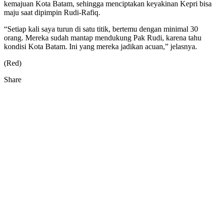
kemajuan Kota Batam, sehingga menciptakan keyakinan Kepri bisa
maju saat dipimpin Rudi-Rafiq.
“Setiap kali saya turun di satu titik, bertemu dengan minimal 30
orang. Mereka sudah mantap mendukung Pak Rudi, karena tahu
kondisi Kota Batam. Ini yang mereka jadikan acuan,” jelasnya.
(Red)
Share
Facebook
Twitter
Google+
Pocket
Share
Print
via
Email