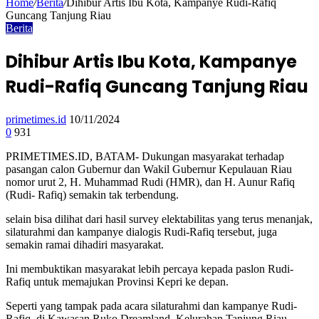
Home
/
Berita
/
Dihibur Artis Ibu Kota, Kampanye Rudi-Rafiq
Guncang Tanjung Riau
Berita
Dihibur Artis Ibu Kota, Kampanye
Rudi-Rafiq Guncang Tanjung Riau
primetimes.id
10/11/2024
0
931
PRIMETIMES.ID, BATAM- Dukungan masyarakat terhadap
pasangan calon Gubernur dan Wakil Gubernur Kepulauan Riau
nomor urut 2, H. Muhammad Rudi (HMR), dan H. Aunur Rafiq
(Rudi- Rafiq) semakin tak terbendung.
selain bisa dilihat dari hasil survey elektabilitas yang terus menanjak,
silaturahmi dan kampanye dialogis Rudi-Rafiq tersebut, juga
semakin ramai dihadiri masyarakat.
Ini membuktikan masyarakat lebih percaya kepada paslon Rudi-
Rafiq untuk memajukan Provinsi Kepri ke depan.
Seperti yang tampak pada acara silaturahmi dan kampanye Rudi-
Rafiq, di Kawasan Ruko Dreamland, Kelurahan Tanjung Riau,