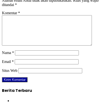
Alamat email Anda tidak akan dipublikasikan.
Ruas yang wajib
ditandai
*
Komentar
*
Nama
*
Email
*
Situs Web
Berita Terbaru