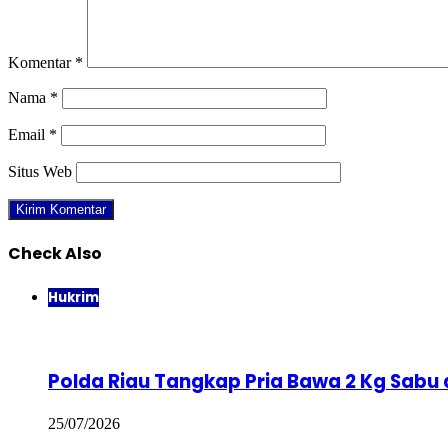
Komentar
*
Nama
*
Email
*
Situs Web
Check Also
Close
Hukrim
Polda Riau Tangkap Pria Bawa 2 Kg Sabu 
25/07/2026