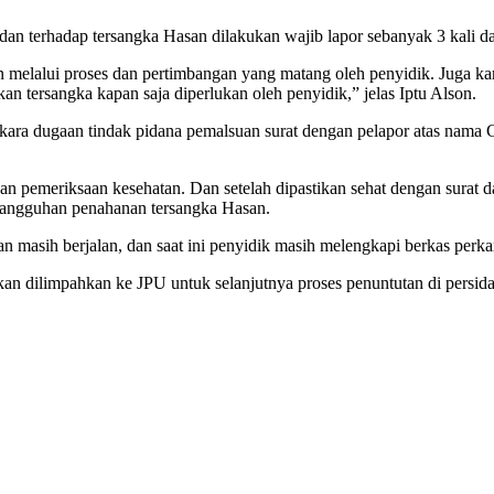
n terhadap tersangka Hasan dilakukan wajib lapor sebanyak 3 kali da
melalui proses dan pertimbangan yang matang oleh penyidik. Juga kar
n tersangka kapan saja diperlukan oleh penyidik,” jelas Iptu Alson.
perkara dugaan tindak pidana pemalsuan surat dengan pelapor atas 
kan pemeriksaan kesehatan. Dan setelah dipastikan sehat dengan surat 
enangguhan penahanan tersangka Hasan.
 masih berjalan, dan saat ini penyidik masih melengkapi berkas perk
an dilimpahkan ke JPU untuk selanjutnya proses penuntutan di persid