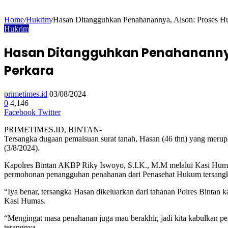
Home
/
Hukrim
/
Hasan Ditangguhkan Penahanannya, Alson: Proses Hu
Hukrim
Hasan Ditangguhkan Penahanannya,
Perkara
primetimes.id
03/08/2024
0
4,146
Google+
WhatsApp
Telegram
Facebook
Twitter
PRIMETIMES.ID, BINTAN-
Tersangka dugaan pemalsuan surat tanah, Hasan (46 thn) yang merup
(3/8/2024).
Kapolres Bintan AKBP Riky Iswoyo, S.I.K., M.M melalui Kasi Humas
permohonan penangguhan penahanan dari Penasehat Hukum tersangka
“Iya benar, tersangka Hasan dikeluarkan dari tahanan Polres Bintan
Kasi Humas.
“Mengingat masa penahanan juga mau berakhir, jadi kita kabulkan p
terangnya.