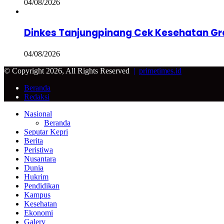
04/08/2026
Dinkes Tanjungpinang Cek Kesehatan Gra
04/08/2026
© Copyright 2026, All Rights Reserved
|
primetimes.id
Beranda
Redaksi
Facebook
Twitter
Google+
WhatsApp
Telegram
Back
Close
Nasional
to
Beranda
top
Seputar Kepri
button
Berita
Peristiwa
Nusantara
Dunia
Hukrim
Pendidikan
Kampus
Kesehatan
Ekonomi
Galery