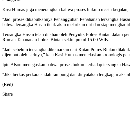
Kasi Humas juga menerangkan bahwa proses hukum masih berjalan, da
“Jadi proses dikabulkannya Penangguhan Penahanan tersangka Hasan 
bahwa tersangka Hasan tidak akan melarikan diri dan siap menghadirka
Tersangka Hasan telah ditahan oleh Penyidik Polres Bintan dalam 
Rumah Tahananan Polres Bintan sekira pukul 15.00 WIB.
“Jadi sebelum tersangka dikeluarkan dari Rutan Polres Bintan dilaku
dijemput oleh istrinya,” kata Kasi Humas menjelaskan kronologis p
Iptu Alson menegaskan bahwa proses hukum terhadap tersangka Hasan
“Jika berkas perkara sudah rampung dan dinyatakan lengkap, maka ak
(Red)
Share
Facebook
Twitter
Google+
Pocket
Share
Print
via
Email