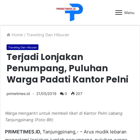
Menu
Home
/
Traveling Dan Hiburan
Traveling Dan Hiburan
Terjadi Lonjakan
Penumpang, Puluhan
Warga Padati Kantor Pelni
primetimes.id
21/05/2019
0
207
Warga mengantri untuk membeli tiket di Kantor Pelni cabang
Tanjungpinang (Foto-Blt)
PRIMETIMES.ID,
Tanjungpinang,- – Arus mudik lebaran
mengalami lonjakan jumlah penumpang, puluhan warga