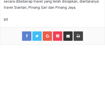
secara dibeberap travel yang telah disiapkan, diantaranya
travel Siantan, Pinang Sari dan Pinang Jaya.
blt
Facebook
Twitter
Google+
Pocket
Share via Email
Print