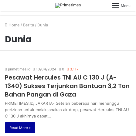
Menu
Home
/
Berita
/
Dunia
Dunia
primetimes.id
10/04/2024
0
3,117
Pesawat Hercules TNI AU C 130 J (A-
1340) Sukses Terjunkan Bantuan 3,2 Ton
Bahan Pangan di Gaza
PRIMETIMES.ID, JAKARTA- Setelah beberapa hari menunggu
perizinan untuk melaksanakan air drop, pesawat Hercules TNI AU
C 130 J akhirnya dapat…
Read More »