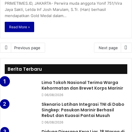
PRIMETIMES.ID, JAKARTA- Perwira muda anggota Yonif 751/Vira
Jaya Sakti, Letda Inf Josh Marulam, S.Tr. (Han) berhasil
mendapatkan Gold Medal dalam…
Read More »
Previous page
Next page
Berita Terbaru
Lima Tokoh Nasional Terima Warga
Kehormatan dan Brevet Korps Marinir
06/08/2026
Skenario Latihan Integrasi TNI di Dabo
Singkep: Pasukan Marinir Berhasil
Rebut dan Kuasai Pantai Musuh
06/08/2026
Diduga Diserang Kera Liar, 18 Warga di