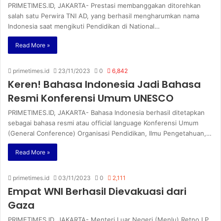
PRIMETIMES.ID, JAKARTA- Prestasi membanggakan ditorehkan
salah satu Perwira TNI AD, yang berhasil mengharumkan nama
Indonesia saat mengikuti Pendidikan di National…
Read More »
primetimes.id
23/11/2023
0
6,842
Keren! Bahasa Indonesia Jadi Bahasa
Resmi Konferensi Umum UNESCO
PRIMETIMES.ID, JAKARTA- Bahasa Indonesia berhasil ditetapkan
sebagai bahasa resmi atau official language Konferensi Umum
(General Conference) Organisasi Pendidikan, Ilmu Pengetahuan,…
Read More »
primetimes.id
03/11/2023
0
2,111
Empat WNI Berhasil Dievakuasi dari
Gaza
PRIMETIMES.ID, JAKARTA- Menteri Luar Negeri (Menlu) Retno LP