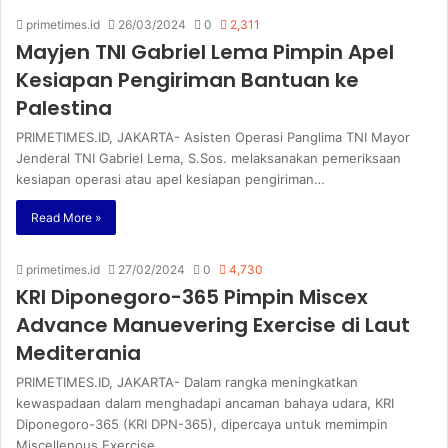
primetimes.id
26/03/2024
0
2,311
Mayjen TNI Gabriel Lema Pimpin Apel
Kesiapan Pengiriman Bantuan ke
Palestina
PRIMETIMES.ID, JAKARTA- Asisten Operasi Panglima TNI Mayor
Jenderal TNI Gabriel Lema, S.Sos. melaksanakan pemeriksaan
kesiapan operasi atau apel kesiapan pengiriman…
Read More »
primetimes.id
27/02/2024
0
4,730
KRI Diponegoro-365 Pimpin Miscex
Advance Manuevering Exercise di Laut
Mediterania
PRIMETIMES.ID, JAKARTA- Dalam rangka meningkatkan
kewaspadaan dalam menghadapi ancaman bahaya udara, KRI
Diponegoro-365 (KRI DPN-365), dipercaya untuk memimpin
Miscellenous Exercise…