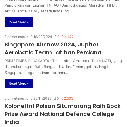
Pendidikan dan Latihan TNI AU (Dankodiklatau) Marsdya TNI Dr.
Arif Mustofa, M.M., secara langsung…
Read More »
primetimes.id
18/02/2024
0
4,622
Singapore Airshow 2024, Jupiter
Aerobatic Team Latihan Perdana
PRIMETIMES.ID, JAKARTA- Tim Jupiter Aerobatic Team (JAT), yang
dikenal sebagai “Duta Bangsa di Udara,” menggebrak langit
Singapura dengan latihan pertama…
Read More »
primetimes.id
28/11/2023
0
2,503
Kolonel Inf Polsan Situmorang Raih Book
Prize Award National Defence College
India