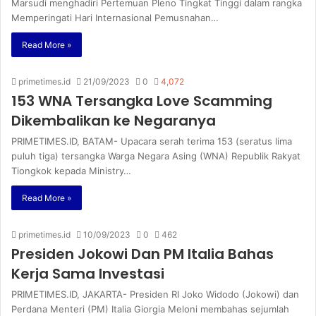
Marsudi menghadiri Pertemuan Pleno Tingkat Tinggi dalam rangka
Memperingati Hari Internasional Pemusnahan…
Read More »
primetimes.id
21/09/2023
0
4,072
153 WNA Tersangka Love Scamming
Dikembalikan ke Negaranya
PRIMETIMES.ID, BATAM- Upacara serah terima 153 (seratus lima
puluh tiga) tersangka Warga Negara Asing (WNA) Republik Rakyat
Tiongkok kepada Ministry…
Read More »
primetimes.id
10/09/2023
0
462
Presiden Jokowi Dan PM Italia Bahas
Kerja Sama Investasi
PRIMETIMES.ID, JAKARTA- Presiden RI Joko Widodo (Jokowi) dan
Perdana Menteri (PM) Italia Giorgia Meloni membahas sejumlah